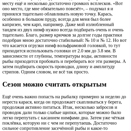
месту ещё и несколько достаточно громких всплесков. «Вот
оно место, где мне обязательно повезёт», – подумал я и
принялся тщательно облавливать новую точку. Карась,
особенно в большом пруду, всегда для меня был более
капризен, чем карп, например. Даже мой излюбленный
тандем из двух нимф нужно всегда подбирать очень и очень
тщательно. Благо, размер крючков за долгие годы практики
подобран мною достаточно стабильный: № 10 и № 12. Но вот
что касается огрузки нимф вольфрамовой головкой, то тут
приходится использовать головки от 2.0 мм до 3.8 мм. В
зависимости от глубины, температуры воды, активности
рыбы приходится пробовать и перебирать все эти размеры. А
затем подбирать скорость проводки, длину и амплитуду
стрипов. Одним словом, не всё так просто.
Сезон можно считать открытым
Ещё очень важно попасть на рыбалку примерно за неделю до
нереста карася, когда он продолжает скапливаться у берега,
продолжая активно питаться. Итак, несколько забросов и
проводок дали только слабые щипки, которые можно было
легко перепутать с касанием нимфами дна. Затем уже чёткая
поклёвка, которую ни с чем не перепутаешь. Достаточно
сильное сопротивление засечённой рыбы и какое-то