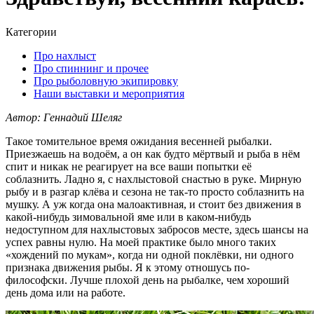
Категории
Про нахлыст
Про спиннинг и прочее
Про рыболовную экипировку
Наши выставки и мероприятия
Автор: Геннадий Шеляг
Такое томительное время ожидания весенней рыбалки.
Приезжаешь на водоём, а он как будто мёртвый и рыба в нём
спит и никак не реагирует на все ваши попытки её
соблазнить. Ладно я, с нахлыстовой снастью в руке. Мирную
рыбу и в разгар клёва и сезона не так-то просто соблазнить на
мушку. А уж когда она малоактивная, и стоит без движения в
какой-нибудь зимовальной яме или в каком-нибудь
недоступном для нахлыстовых забросов месте, здесь шансы на
успех равны нулю. На моей практике было много таких
«хождений по мукам», когда ни одной поклёвки, ни одного
признака движения рыбы. Я к этому отношусь по-
философски. Лучше плохой день на рыбалке, чем хороший
день дома или на работе.