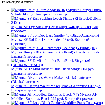
Рекомендуем также
Мушка Rainy's Purple
Splash
395 руб.
Быстрый просмотр
Мушка SF Egg Sucking Leech Single
440 руб.
Быстрый
просмотр
Мушка SF Sol Duc Dark Single
457 руб.
Быстрый
просмотр
Мушка Rainy's BB Screamer (Steelhead) - Purple
553 руб.
Быстрый просмотр
Мушка SF I2 Mini Intruder Blue/Black Single
604 руб.
Быстрый просмотр
Мушка AF Jerry's Waker Maker, Black/Chartreuse
607 руб.
Быстрый просмотр
Мушка AF
Muddled Euphoria, Black
622 руб.
Быстрый просмотр