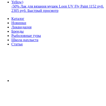
-50%
Лак для вязания мушек Loon UV Fly Paint
1152 руб.
2305 руб.
Быстрый просмотр
Каталог
Новинки
Ликвидация
Бренды
Рыболовные туры
Школа нахлыста
Статьи