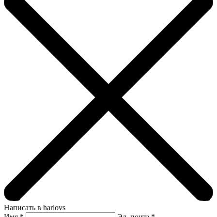
Написать в harlovs
Имя
*
Эл. почта *