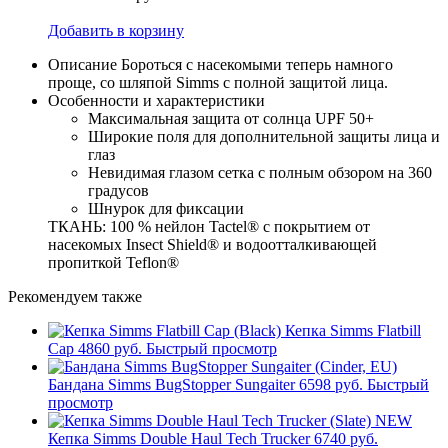
Добавить в корзину
Описание
Бороться с насекомыми теперь намного
проще, со шляпой Simms с полной защитой лица.
Особенности и характеристики
Максимальная защита от солнца UPF 50+
Широкие поля для дополнительной защиты лица и
глаз
Невидимая глазом сетка с полным обзором на 360
градусов
Шнурок для фиксации
ТКАНЬ: 100 % нейлон Tactel® с покрытием от
насекомых Insect Shield® и водоотталкивающей
пропиткой Teflon®
Рекомендуем также
Кепка Simms Flatbill
Cap
4860 руб.
Быстрый просмотр
Бандана Simms BugStopper Sungaiter
6598 руб.
Быстрый
просмотр
NEW
Кепка Simms Double Haul Tech Trucker
6740 руб.