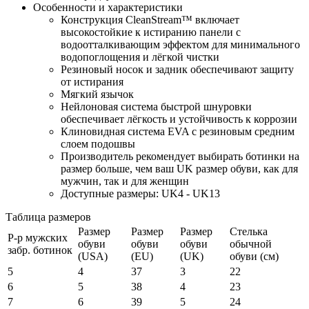
Особенности и характеристики
Конструкция CleanStream™ включает
высокостойкие к истиранию панели с
водоотталкивающим эффектом для минимального
водопоглощения и лёгкой чистки
Резиновый носок и задник обеспечивают защиту
от истирания
Мягкий язычок
Нейлоновая система быстрой шнуровки
обеспечивает лёгкость и устойчивость к коррозии
Клиновидная система EVA с резиновым средним
слоем подошвы
Производитель рекомендует выбирать ботинки на
размер больше, чем ваш UK размер обуви, как для
мужчин, так и для женщин
Доступные размеры: UK4 - UK13
Таблица размеров
Размер
Размер
Размер
Стелька
Р-р мужских
обуви
обуви
обуви
обычной
забр. ботинок
(USA)
(EU)
(UK)
обуви (см)
5
4
37
3
22
6
5
38
4
23
7
6
39
5
24