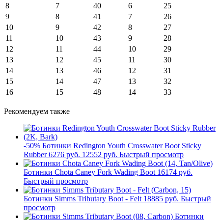
8
7
40
6
25
9
8
41
7
26
10
9
42
8
27
11
10
43
9
28
12
11
44
10
29
13
12
45
11
30
14
13
46
12
31
15
14
47
13
32
16
15
48
14
33
Рекомендуем также
-50%
Ботинки Redington Youth Crosswater Boot Sticky
Rubber
6276 руб.
12552 руб.
Быстрый просмотр
Ботинки Chota Caney Fork Wading Boot
16174 руб.
Быстрый просмотр
Ботинки Simms Tributary Boot - Felt
18885 руб.
Быстрый
просмотр
Ботинки