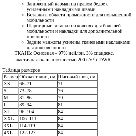
Заниженный карман на правом бедре с
усиленными накладными швами
Вставки в области промежности для повышенной
мобильности
Шарнирные вставки на коленях для большей
мобильности и накладки для дополнительной
прочности
Задние манжеты усилены тканевыми накладками
для долговечности
ТКАНЬ: Основная – 97% нейлон, 3% спандекс,
2
эластичная ткань плотностью 200 г/м
с DWR
Таблица размеров
Размер
Обхват талии, см
Шаговый шов, см
XS
66–71
71
S
73–78
76
M
81–86
79
L
89–94
81
XL
96–104
84
XXL
106–111
84
3XL
114-119
84
4XL
122-127
84