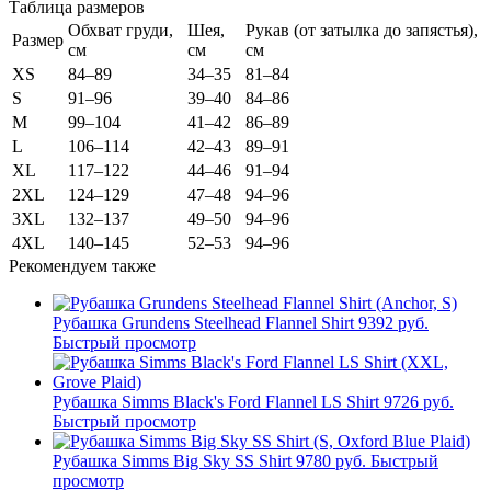
Таблица размеров
Обхват груди,
Шея,
Рукав (от затылка до запястья),
Размер
см
см
см
XS
84–89
34–35
81–84
S
91–96
39–40
84–86
M
99–104
41–42
86–89
L
106–114
42–43
89–91
XL
117–122
44–46
91–94
2XL
124–129
47–48
94–96
3XL
132–137
49–50
94–96
4XL
140–145
52–53
94–96
Рекомендуем также
Рубашка Grundens Steelhead Flannel Shirt
9392 руб.
Быстрый просмотр
Рубашка Simms Black's Ford Flannel LS Shirt
9726 руб.
Быстрый просмотр
Рубашка Simms Big Sky SS Shirt
9780 руб.
Быстрый
просмотр