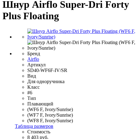
Шнур Airflo Super-Dri Forty
Plus Floating
Бренд
Airflo
Артикул
SD40-WF6F-IV/SR
Вид
Для одноручника
Класс
#6
Тип
Плавающий
(WF6 F, Ivory/Sunrise)
(WF7 F, Ivory/Sunrise)
(WF8 F, Ivory/Sunrise)
Таблица размеров
Стоимость
8 403 руб.