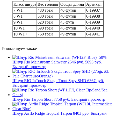
Класс шнура
Вес головы
Общая длина
Артикул
7 WT
480 гран
40 футов
6-19937
8 WT
530 гран
40 футов
6-19938
9 WT
620 гран
43 фута
6-19939
10 WT
690 гран
46 футов
6-19940
10 WT+
760 гран
49 футов
6-19941
Рекомендуем также
-50%
Шнур Rio Mainstream Saltwater
2546 руб.
5093 руб.
Быстрый просмотр
Шнур RIO InTouch Skagit Trout Spey SHD
6367 руб.
Быстрый просмотр
Шнур Rio Tarpon Short
7758 руб.
Быстрый просмотр
Шнур Airflo Ridge Tropical Tarpon
8403 руб.
Быстрый