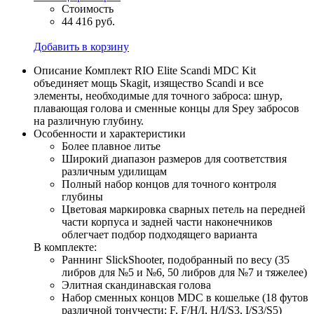
Стоимость
44 416 руб.
Добавить в корзину
Описание
Комплект RIO Elite Scandi MDC Kit
объединяет мощь Skagit, изящество Scandi и все
элементы, необходимые для точного заброса: шнур,
плавающая голова и сменные концы для Spey забросов
на различную глубину.
Особенности и характеристики
Более плавное литье
Широкий диапазон размеров для соответствия
различным удилищам
Полный набор концов для точного контроля
глубины
Цветовая маркировка сварных петель на передней
части корпуса и задней части наконечников
облегчает подбор подходящего варианта
В комплекте:
Раннинг SlickShooter, подобранный по весу (35
либров для №5 и №6, 50 либров для №7 и тяжелее)
Элитная скандинавская голова
Набор сменных концов MDC в кошельке (18 футов
различной тонучести: F, F/H/I, H/I/S3, I/S3/S5)