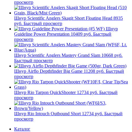
просмотр
Шнур Scientific Anglers Skagit Short Floating Head
8935
руб.
Быстрый просмотр
Шнур
Guideline Power Presentation
10409 руб.
Быстрый
просмотр
Шнур Scientific Anglers Mastery Grand Slam
10668 руб.
Быстрый просмотр
Шнур Airflo Depthfinder Big Game
11208 руб.
Быстрый
просмотр
Шнур Rio Tarpon QuickShooter
12734 руб.
Быстрый
просмотр
Шнур Rio Intouch Outbound Short
12734 руб.
Быстрый
просмотр
Каталог