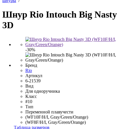
шнуры
/
Шнур Rio Intouch Big Nasty
3D
-30%
Бренд
Rio
Артикул
6-21539
Вид
Для одноручника
Класс
#10
Тип
Переменной плавучести
(WF10F/H/I, Gray/Green/Orange)
(WF8F/H/I, Gray/Green/Orange)
Таблица размеров