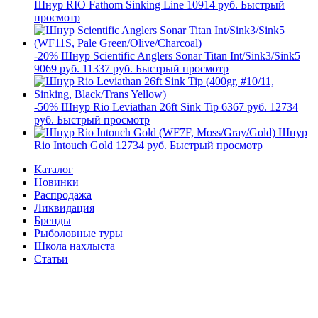
Шнур RIO Fathom Sinking Line
10914 руб.
Быстрый
просмотр
-20%
Шнур Scientific Anglers Sonar Titan Int/Sink3/Sink5
9069 руб.
11337 руб.
Быстрый просмотр
-50%
Шнур Rio Leviathan 26ft Sink Tip
6367 руб.
12734
руб.
Быстрый просмотр
Шнур
Rio Intouch Gold
12734 руб.
Быстрый просмотр
Каталог
Новинки
Распродажа
Ликвидация
Бренды
Рыболовные туры
Школа нахлыста
Статьи