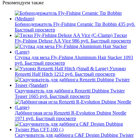
Рекомендуем также
Бобинодержатель Fly-Fishing Ceramic Tip Bobbin
435 руб.
Быстрый просмотр
Тиски
Fly-Fishing Deluxe AA Vice
986 руб.
Быстрый просмотр
Ступка для меха Fly-Fishing Aluminium Hair Stacker
1093
руб.
Быстрый просмотр
Узловяз
Renzetti Half Hitch
1212 руб.
Быстрый просмотр
Скручиватель для даббинга Renzetti Dubbing Twister
Teaser
1665 руб.
Быстрый просмотр
Даббинговая игла Renzetti R-Evolution Dubing Needle
1971 руб.
Быстрый просмотр
Скручиватель для даббинга C&F Design Dubbing Twister