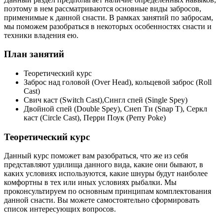
поэтому в нем рассматриваются основные виды забросов,
применимые к данной снасти. В рамках занятий по забросам,
мы поможем разобраться в некоторых особенностях снасти и
техники владения ею.
План занятий
Теоретический курс
Заброс над головой (Over Head), кольцевой заброс (Roll
Cast)
Свич каст (Switch Cast),Сингл спей (Single Spey)
Двойной спей (Dоuble Spey), Снеп Ти (Snap T), Серкл
каст (Circle Cast), Перри Поук (Perry Рoke)
Теоретический курс
Данный курс поможет вам разобраться, что же из себя
представляют удилища данного вида, какие они бывают, в
каких условиях используются, какие шнуры будут наиболее
комфортны в тех или иных условиях рыбалки. Мы
проконсультируем по основным принципам комплектования
данной снасти. Вы можете самостоятельно сформировать
список интересующих вопросов.