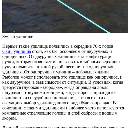
Switch удилище
Первые такие удилища появились в середине 70-х годов.
Свич удилища
стоят, как бы, особняком от двуручных и
одноручных. От двуручных удилищ взята конфигурация
ручки, которая позволяет использовать в забросах верхнюю
руку и помогать нижней рукой, чего нет на одноручных
удилищах. От одноручных удилищ – небольшая длина.
Рыболов может использовать это удилище как одноручное, и
как двуручное, в зависимости от ситуации. В условиях, когда
требуется глубокая «забродка», когда оправдана ловля
шнурами с тонущими концами, когда забросы приходится
выполнять из неудобного положения, – во всех этих
ситуациях выбор удилищ данного вида будет оправдан. В
сочетании с такими удилищами наиболее часто используются
компактные стреляющие головы и спэй-забросы с водным
якорем.
Данный раздел предполагает наличие определённых навыков,