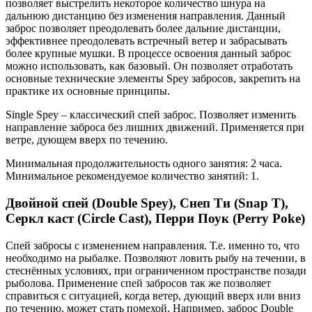
позволяет выстрелить некоторое количество шнура на
дальнюю дистанцию без изменения направления. Данный
заброс позволяет преодолевать более дальние дистанции,
эффективнее преодолевать встречный ветер и забрасывать
более крупные мушки. В процессе освоения данный заброс
можно использовать, как базовый. Он позволяет отработать
основные технические элементы Spey забросов, закрепить на
практике их основные принципы.
Single Spey – классический спей заброс. Позволяет изменить
направление заброса без лишних движений. Применяется при
ветре, дующем вверх по течению.
Минимальная продолжительность одного занятия: 2 часа.
Минимальное рекомендуемое количество занятий: 1.
Двойной спей (Dоuble Spey), Снеп Ти (Snap T),
Серкл каст (Circle Cast), Перри Поук (Perry Рoke)
Спей забросы с изменением направления. Т.е. именно то, что
необходимо на рыбалке. Позволяют ловить рыбу на течении, в
стеснённых условиях, при ограниченном пространстве позади
рыболова. Применение спей забросов так же позволяет
справиться с ситуацией, когда ветер, дующий вверх или вниз
по течению, может стать помехой. Например, заброс Double