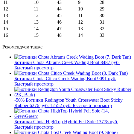
11
10
43
9
28
12
11
44
10
29
13
12
45
11
30
14
13
46
12
31
15
14
47
13
32
16
15
48
14
33
Рекомендуем также
Ботинки Chota Abrams Creek Wading Boot
8487 руб.
Быстрый просмотр
Ботинки Chota Citico Creek Wading Boot
9091 руб.
Быстрый просмотр
-50%
Ботинки Redington Youth Crosswater Boot Sticky
Rubber
6276 руб.
12552 руб.
Быстрый просмотр
Ботинки Chota HighTop Hybrid Felt Sole
13778 руб.
Быстрый просмотр