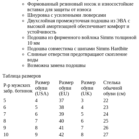
Формованный резиновый носок и износостойкие
вставки для защиты от износа
Шнуровка с усиленными люверсами
Двухслойная промежуточная подошва из ЭВА с
высокой амортизацией обеспечивает комфорт и
устойчивость
Подошва из фирменного войлока Simms толщиной
10 мм
Подошва совместима с шипами Simms Hardbite
Сливные отверстия предотвращают скопление
воды
Возможна замена подошвы
Таблица размеров
Размер
Размер
Размер
Стелька
Р-р мужских
обуви
обуви
обуви
обычной
забр. ботинок
(USA)
(EU)
(UK)
обуви (см)
5
4
37
3
22
6
5
38
4
23
7
6
39
5
24
8
7
40
6
25
9
8
41
7
26
10
9
42
8
27