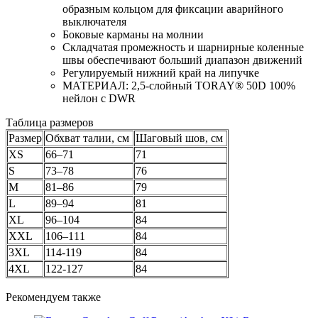
образным кольцом для фиксации аварийного
выключателя
Боковые карманы на молнии
Складчатая промежность и шарнирные коленные
швы обеспечивают больший диапазон движений
Регулируемый нижний край на липучке
МАТЕРИАЛ: 2,5-слойный TORAY® 50D 100%
нейлон с DWR
Таблица размеров
Размер
Обхват талии, см
Шаговый шов, см
XS
66–71
71
S
73–78
76
M
81–86
79
L
89–94
81
XL
96–104
84
XXL
106–111
84
3XL
114-119
84
4XL
122-127
84
Рекомендуем также