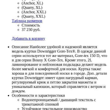
(Anchor, XL)
(Quarry, XL)
(Anchor, XXL)
(Quarry, XXL)
Таблица размеров
Стоимость
37 230 руб.
Добавить в корзину
Описание
Наиболее удобной и надежной является
модель куртки Downrigger Gore-Tex®. В одежде данной
серии используется тот же материал, Gore-tex 150 D, что
и для серии Bouoy X Gore-Tex. Кроме этого, 2L
ламинирование и нейлоновая подкладка делают модель
более мягкой и комфортной для носки. Куртка также
хороша и для повседневной носки в городе. Доп. детали
куртки Downrigger: имеет один нагрудный карман,
регулируемый крюк и петлю закрытия манжеты и
уникальный капюшон, который справляется с ветром и
дождем.
Особенности и характеристики
Водонепроницаемый / дышащий текстиль с
трикотажной спинкой
Устойчивое текстильное производство