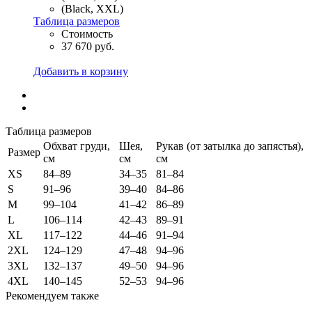
(Black, XXL)
Таблица размеров
Стоимость
37 670 руб.
Добавить в корзину
Таблица размеров
Обхват груди,
Шея,
Рукав (от затылка до запястья),
Размер
см
см
см
XS
84–89
34–35
81–84
S
91–96
39–40
84–86
M
99–104
41–42
86–89
L
106–114
42–43
89–91
XL
117–122
44–46
91–94
2XL
124–129
47–48
94–96
3XL
132–137
49–50
94–96
4XL
140–145
52–53
94–96
Рекомендуем также